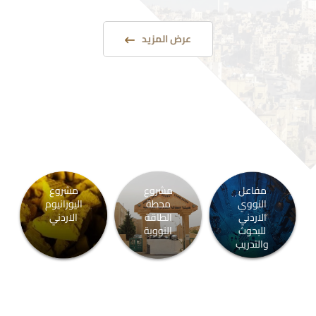
عرض المزيد
مفاعل
مشروع
مشروع
النووي
محطة
اليورانيوم
الاردني
الطاقة
الاردني
للبحوث
النووية
والتدريب