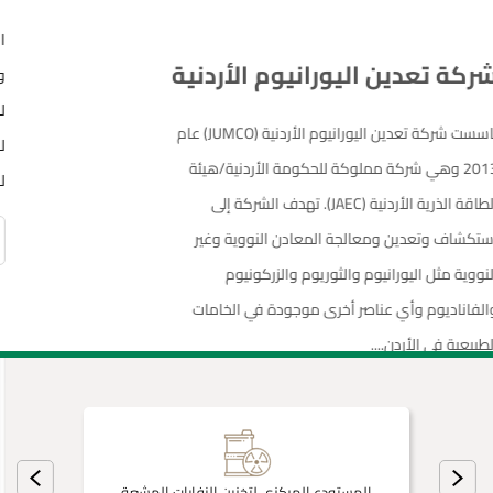
تاسست شركة تعدين اليورانيوم الأردنية (JUMCO) عام
2013 وهي شركة مملوكة للحكومة الأردنية/هيئة
الطاقة الذرية الأردنية (JAEC). تهدف الشركة إلى
استكشاف وتعدين ومعالجة المعادن النووية وغير
النووية مثل اليورانيوم والثوريوم والزركونيوم
والفاناديوم وأي عناصر أخرى موجودة في الخامات
الطبيعية في الأردن....
اقرأ المزيد
المستودع المركزي لتخزين النفايات المشعة